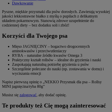
Dawkowanie
Pyszne, miękkie przysmaki dla psów dorosłych. Zawierają wysokiej
jakości lekkostrawne białko z myślą o pupilach z delikatnym
układem pokarmowym. Stanowią zdrowe uzupełnienie do
codziennej diety – bez dodatku soli i zbóż!
Korzyści dla Twojego psa
Mięso JAGNIĘCINY – bogactwo drogocennych
aminokwasów i przeciwutleniaczy
RYBA – naturalne źródło kwasów Omega 3
Praktyczny kształt rollsów – idealne do gryzienia i nauki
Zaspokajają naturalną potrzebę gryzienia u psów
Szczególnie polecane do nauki (np. zostawania w domu) i
wyciszania emocji
Napisz pierwszą opinię o „NEKKO Przysmak dla psa – Rollsy
MINI jagnięcina/ryba 80g”
Musisz się
zalogować
, aby dodać opinię.
Te produkty też Cię mogą zainteresować