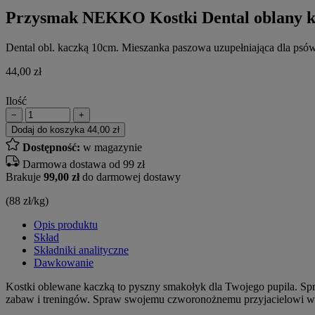
Przysmak NEKKO Kostki Dental oblany k
Dental obl. kaczką 10cm. Mieszanka paszowa uzupełniająca dla psów
44,00
zł
Ilość
−
+
Dodaj do koszyka
44,00 zł
Dostępność:
w magazynie
Darmowa dostawa od 99 zł
Brakuje
99,00 zł
do darmowej dostawy
(88 zł/kg)
Opis produktu
Skład
Składniki analityczne
Dawkowanie
Kostki oblewane kaczką to pyszny smakołyk dla Twojego pupila. Spr
zabaw i treningów. Spraw swojemu czworonożnemu przyjacielowi wie