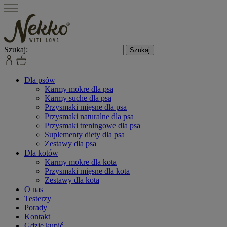
Szukaj:
Dla psów
Karmy mokre dla psa
Karmy suche dla psa
Przysmaki mięsne dla psa
Przysmaki naturalne dla psa
Przysmaki treningowe dla psa
Suplementy diety dla psa
Zestawy dla psa
Dla kotów
Karmy mokre dla kota
Przysmaki mięsne dla kota
Zestawy dla kota
O nas
Testerzy
Porady
Kontakt
Gdzie kupić