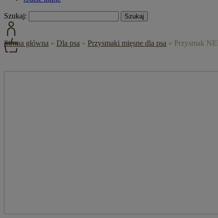
Szukaj:
Strona główna
»
Dla psa
»
Przysmaki mięsne dla psa
»
Przysmak NEK