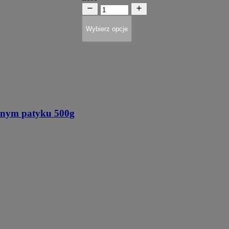
Wybierz opcje
onym patyku 500g