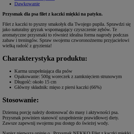
Dawkowanie
Przysmak dla psa filet z kaczki miękki na patyku.
Filet z kaczki to pyszny smakołyk dla Twojego pupila. Sprawdzi się
jako naturalny gryzak wspomagający czyszczenie zębów. Te
aromatyczne przysmaki to również idealna forma nagrody podczas
zabaw i treningów. Spraw swojemu czworonożnemu przyjacielowi
wielką radość z gryzienia!
Charakterystyka produktu:
Karma uzupełniająca dla psów
Opakowanie: 500g woreczek z zamknięciem strunowym
Długość: około 15 cm
Główny składnik: mięso z piersi kaczki (66%)
Stosowanie:
Dzienną porcję należy dostosować do masy i aktywności psa.
Przysmak powinien stanowić uzupełnienie prawidłowej diety.
Zawsze zapewnij swojemu psu dostęp do świeżej wody.
Napisz pierwszą opinię o „Przysmak NEKKO Filet z kaczki miękki