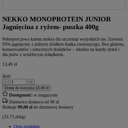
NEKKO MONOPROTEIN JUNIOR
Jagnięcina z ryżem- puszka 400g
Pełnoporcjowa karma mokra dla szczeniąt wszystkich ras. Zawiera
95% jagnięciny z jednym źródłem białka zwierzęcego. Bez glutenu,
konserwantów i sztucznych dodatków – idealna na każdy dzień i
dla psów z wrażliwym żołądkiem.
13,49
zł
Ilość
−
+
Dodaj do koszyka
13,49 zł
Dostępność:
w magazynie
Darmowa dostawa od 99 zł
Brakuje
99,00 zł
do darmowej dostawy
(33.73 zł/kg)
Opis produktu