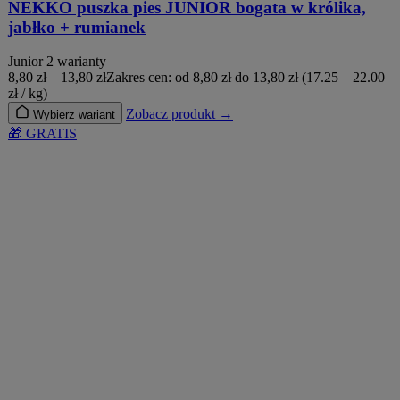
NEKKO puszka pies JUNIOR bogata w królika,
jabłko + rumianek
Junior
2 warianty
8,80
zł
–
13,80
zł
Zakres cen: od 8,80 zł do 13,80 zł
(17.25 – 22.00
zł / kg)
Zobacz produkt →
Wybierz wariant
🎁 GRATIS