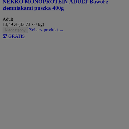
NEKKO MONOPROTEIN ADULT Bawół z
ziemniakami puszka 400g
Adult
13,49
zł
(33.73 zł / kg)
Zobacz produkt →
Niedostępny
🎁 GRATIS