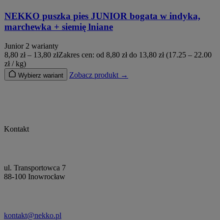
NEKKO puszka pies JUNIOR bogata w indyka,
marchewka + siemię lniane
Junior
2 warianty
8,80
zł
–
13,80
zł
Zakres cen: od 8,80 zł do 13,80 zł
(17.25 – 22.00
zł / kg)
Zobacz produkt →
Wybierz wariant
Kontakt
ul. Transportowca 7
88-100 Inowrocław
kontakt@nekko.pl