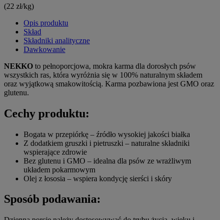
(22 zł/kg)
Opis produktu
Skład
Składniki analityczne
Dawkowanie
NEKKO
to pełnoporcjowa, mokra karma dla dorosłych psów
wszystkich ras, która wyróżnia się w 100% naturalnym składem
oraz wyjątkową smakowitością. Karma pozbawiona jest GMO oraz
glutenu.
Cechy produktu:
Bogata w przepiórkę – źródło wysokiej jakości białka
Z dodatkiem gruszki i pietruszki – naturalne składniki
wspierające zdrowie
Bez glutenu i GMO – idealna dla psów ze wrażliwym
układem pokarmowym
Olej z łososia – wspiera kondycję sierści i skóry
Sposób podawania:
Dzienną porcję należy dostosowywać do trybu życia, wieku i