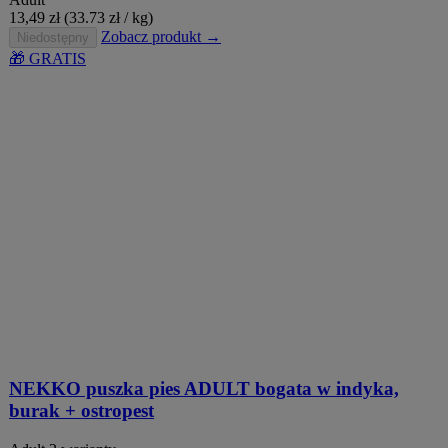
13,49
zł
(33.73 zł / kg)
Zobacz produkt →
Niedostępny
🎁 GRATIS
NEKKO puszka pies ADULT bogata w indyka,
burak + ostropest