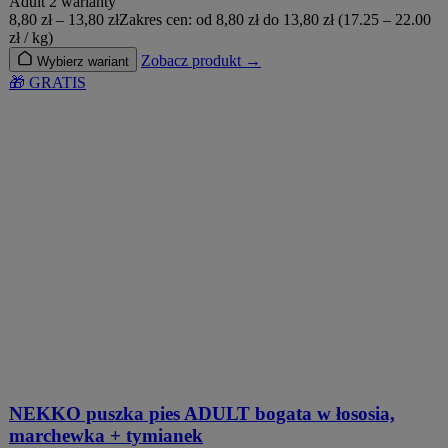
Adult
2 warianty
8,80
zł
–
13,80
zł
Zakres cen: od 8,80 zł do 13,80 zł
(17.25 – 22.00
zł / kg)
Zobacz produkt →
Wybierz wariant
🎁 GRATIS
NEKKO puszka pies ADULT bogata w łososia,
marchewka + tymianek