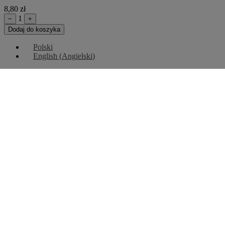
8,80 zł
1
−
+
Dodaj do koszyka
Polski
English
(
Angielski
)