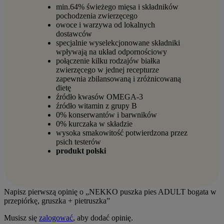
min.64% świeżego mięsa i składników
pochodzenia zwierzęcego
owoce i warzywa od lokalnych
dostawców
specjalnie wyselekcjonowane składniki
wpływają na układ odpornościowy
połączenie kilku rodzajów białka
zwierzęcego w jednej recepturze
zapewnia zbilansowaną i zróżnicowaną
dietę
źródło kwasów OMEGA-3
źródło witamin z grupy B
0% konserwantów i barwników
0% kurczaka w składzie
wysoka smakowitość potwierdzona przez
psich testerów
produkt polski
Napisz pierwszą opinię o „NEKKO puszka pies ADULT bogata w
przepiórkę, gruszka + pietruszka”
Musisz się
zalogować
, aby dodać opinię.