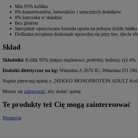
Min 95% królika
0% konserwantów, barwników i sztucznych dodatków
0% kurczaka w składzie
Bez glutenu
Specjalnie opracowana formuła oparta na jednym źródle białka
Delikatna receptura doskonale sprawdza się przy tzw. diecie 
Skład
Składniki:
Królik 95% (mięso mięśniowe, podroby, bulion), ryż 4%, 
Dodatki dietetyczne na kg:
Witamina A 2670 IU, Witamina D3 290,5
Napisz pierwszą opinię o „NEKKO MONOPROTEIN ADULT Królik
Musisz się
zalogować
, aby dodać opinię.
Te produkty też Cię mogą zainteresować
Promocja