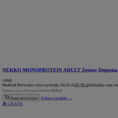
NEKKO MONOPROTEIN ADULT Zestaw Degustacyjny
Adult
94,43
zł
Pierwotna cena wynosiła: 94,43 zł.
85,99
zł
Aktualna cena wyn
Najniższa cena z 30 dni przed obniżką:
94,43
zł
Zobacz produkt →
Dodaj do koszyka
🎁 GRATIS