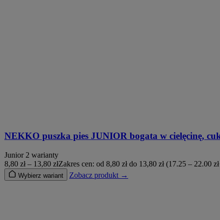
NEKKO puszka pies JUNIOR bogata w cielęcinę, cuk
Junior
2 warianty
8,80
zł
–
13,80
zł
Zakres cen: od 8,80 zł do 13,80 zł
(17.25 – 22.00 zł
Zobacz produkt →
Wybierz wariant