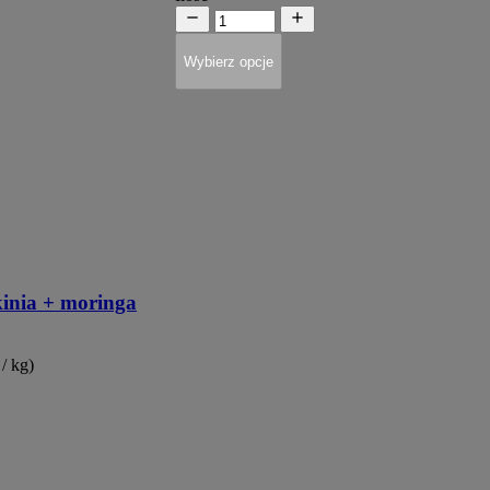
Wybierz opcje
inia + moringa
 / kg)