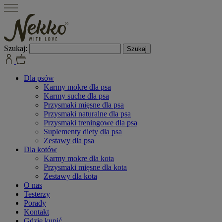
Szukaj:
Dla psów
Karmy mokre dla psa
Karmy suche dla psa
Przysmaki mięsne dla psa
Przysmaki naturalne dla psa
Przysmaki treningowe dla psa
Suplementy diety dla psa
Zestawy dla psa
Dla kotów
Karmy mokre dla kota
Przysmaki mięsne dla kota
Zestawy dla kota
O nas
Testerzy
Porady
Kontakt
Gdzie kupić