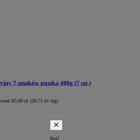
 7 smaków puszka 400g (7 szt.)
osi: 85,99 zł.
(30.71 zł / kg)
Ilość