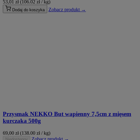
53,01
zł
(106.02 zł / kg)
Zobacz produkt →
Dodaj do koszyka
Przysmak NEKKO But wapienny 7,5cm z mięsem
kurczaka 500g
69,00
zł
(138.00 zł / kg)
Zobacz produkt →
Niedostępny