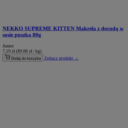
NEKKO SUPREME KITTEN Makrela z doradą w
sosie puszka 80g
Junior
7,19
zł
(89.88 zł / kg)
Zobacz produkt →
Dodaj do koszyka