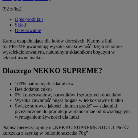
(92 zł/kg)
Opis produktu
Skład
Dawkowanie
Karma uzupełniająca dla kotów dorosłych. Karmy z linii
SUPREME gwarantują wysoką smakowitość dzięki starannie
wyselekcjonowanym, naturalnym składnikom bogatym w
lekkostrawne białko.
Dlaczego NEKKO SUPREME?
100% naturalnych składników
Bez dodatku cukru
0% konserwantów, barwników i sztucznych dodatków
Wysoka zawartość mięsa bogata w lekkostrawne białko
Świeże surowce jakości „human grade” — składniki
przeznaczone do produkcji w standardzie odpowiadającym
wymaganiom żywności dla ludzi
Napisz pierwszą opinię o „NEKKO SUPREME ADULT Pierś z
kurczaka z szynką w bulionie saszetka 70g”