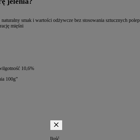
 jelenia?
j naturalny smak i wartości odżywcze bez stosowania sztucznych pole
ację mięśni
wilgotność 10,6%
ia 100g”
Ilość