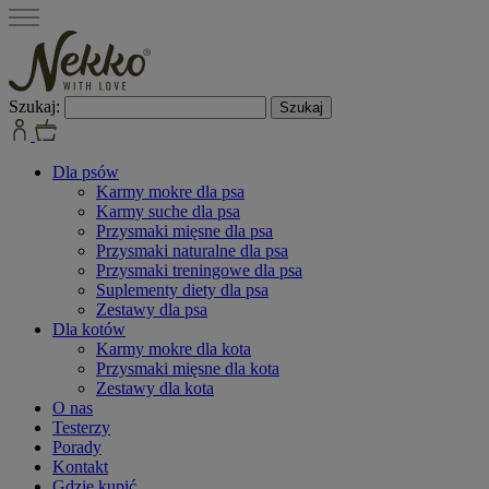
Szukaj:
Dla psów
Karmy mokre dla psa
Karmy suche dla psa
Przysmaki mięsne dla psa
Przysmaki naturalne dla psa
Przysmaki treningowe dla psa
Suplementy diety dla psa
Zestawy dla psa
Dla kotów
Karmy mokre dla kota
Przysmaki mięsne dla kota
Zestawy dla kota
O nas
Testerzy
Porady
Kontakt
Gdzie kupić