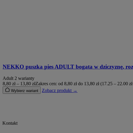
NEKKO puszka pies ADULT bogata w dziczyznę, ro
Adult
2 warianty
8,80
zł
–
13,80
zł
Zakres cen: od 8,80 zł do 13,80 zł
(17.25 – 22.00 zł
Zobacz produkt →
Wybierz wariant
Kontakt