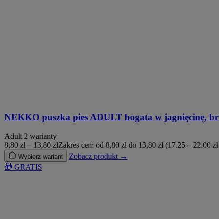
NEKKO puszka pies ADULT bogata w jagnięcinę, bro
Adult
2 warianty
8,80
zł
–
13,80
zł
Zakres cen: od 8,80 zł do 13,80 zł
(17.25 – 22.00 zł
Zobacz produkt →
Wybierz wariant
🎁 GRATIS