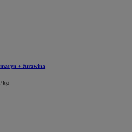
zmaryn + żurawina
 / kg)