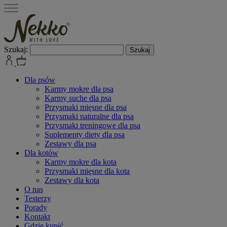
Szukaj:
Dla psów
Karmy mokre dla psa
Karmy suche dla psa
Przysmaki mięsne dla psa
Przysmaki naturalne dla psa
Przysmaki treningowe dla psa
Suplementy diety dla psa
Zestawy dla psa
Dla kotów
Karmy mokre dla kota
Przysmaki mięsne dla kota
Zestawy dla kota
O nas
Testerzy
Porady
Kontakt
Gdzie kupić