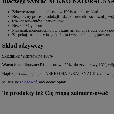
Dlaczego wybrać NEKKO NATURAL SN
Zdrowe uzupełnienie diety – w 100% naturalny skład
Bezpieczny proces produkcji – dzięki suszeniu zachowują swó
0% konserwantów i barwników
Bez zbóż i glutenu
Przysmak monoproteinowy, bazuje na jednym źródle białka po
Zaspokaja naturalny instynkt żucia i wspiera higienę jamy ustne
Skład odżywczy
Składniki:
Wieprzowina 100%
Wartości analityczne:
Białko surowe 72%, tłuszcz surowy 13%, wi
Napisz pierwszą opinię o „NEKKO NATURAL SNACK Ucho wieprz
Musisz się
zalogować
, aby dodać opinię.
Te produkty też Cię mogą zainteresować