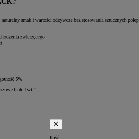
ACK?
j naturalny smak i wartości odżywcze bez stosowania sztucznych pole
chodzenia zwierzęcego
j
lgotność 5%
owe białe 1szt.”
Ilość