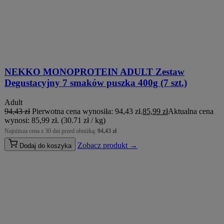
NEKKO MONOPROTEIN ADULT Zestaw
Degustacyjny 7 smaków puszka 400g (7 szt.)
Adult
94,43
zł
Pierwotna cena wynosiła: 94,43 zł.
85,99
zł
Aktualna cena
wynosi: 85,99 zł.
(30.71 zł / kg)
Najniższa cena z 30 dni przed obniżką:
94,43
zł
Zobacz produkt →
Dodaj do koszyka