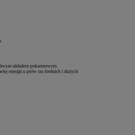
a.
ażliwym układem pokarmowym
wkę energii u psów ras średnich i dużych