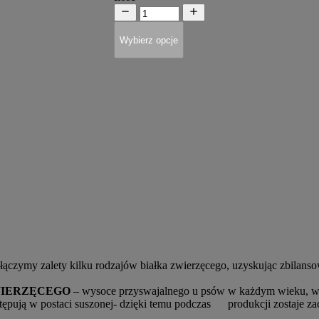
Wybierz opcje
 łączymy zalety kilku rodzajów białka zwierzęcego, uzyskując zbilan
WIERZĘCEGO
– wysoce przyswajalnego u psów w każdym wieku, 
tępują w postaci suszonej- dzięki temu podczas
produkcji zostaje 