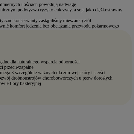
 nadmiernych ilościach powodują nadwagę
micznym podwyższa ryzyko cukrzycy, a soja jako ciężkostrawny
tyczne konserwanty zastąpiliśmy mieszanką ziół
pewnić komfort jedzenia bez obciążania przewodu pokarmowego
dne dla naturalnego wsparcia odporności
ci przeciwzapalne
mega 3 szczególnie ważnych dla zdrowej skóry i sierści
ą rozwój drobnoustrojów chorobotwórczych u psów dorosłych
ie flory bakteryjnej