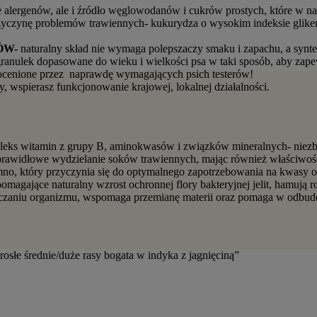
cie alergenów, ale i źródło węglowodanów i cukrów prostych, które w
rzyczynę problemów trawiennych- kukurydza o wysokim indeksie glike
ÓW-
naturalny skład nie wymaga polepszaczy smaku i zapachu, a synte
granulek dopasowane do wieku i wielkości psa w taki sposób, aby za
ocenione przez
naprawdę wymagających psich testerów!
y, wspierasz funkcjonowanie krajowej, lokalnej działalności.
leks witamin z grupy B, aminokwasów i związków mineralnych- niezbę
prawidłowe wydzielanie soków trawiennych, mając również właściwoś
mno, który przyczynia się do optymalnego zapotrzebowania na kwasy o
omagające naturalny wzrost ochronnej flory bakteryjnej jelit, hamuj
zaniu organizmu, wspomaga przemianę materii oraz pomaga w odbudow
łe średnie/duże rasy bogata w indyka z jagnięciną”