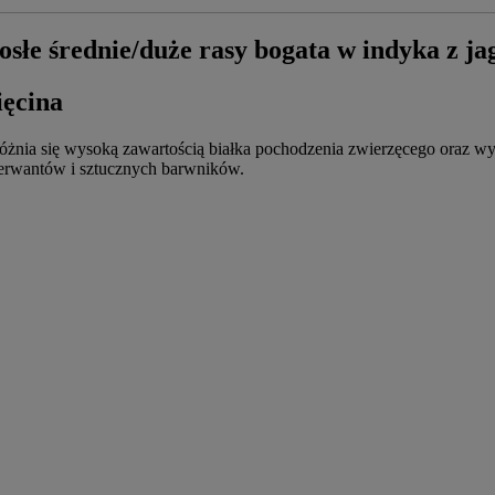
e średnie/duże rasy bogata w indyka z ja
ięcina
różnia się wysoką zawartością białka pochodzenia zwierzęcego oraz w
serwantów i sztucznych barwników.