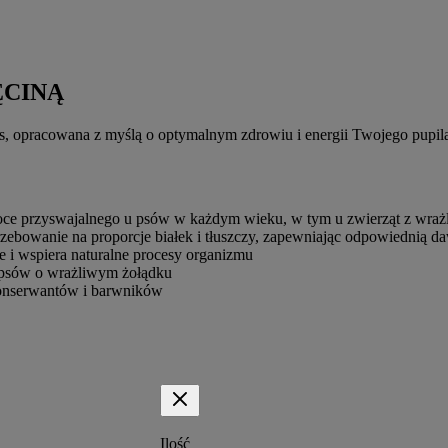
ĘCINĄ
s, opracowana z myślą o optymalnym zdrowiu i energii Twojego pupil
ce przyswajalnego u psów w każdym wieku, w tym u zwierząt z wr
zebowanie na proporcje białek i tłuszczy, zapewniając odpowiednią da
 i wspiera naturalne procesy organizmu
 psów o wrażliwym żołądku
onserwantów i barwników
Ilość