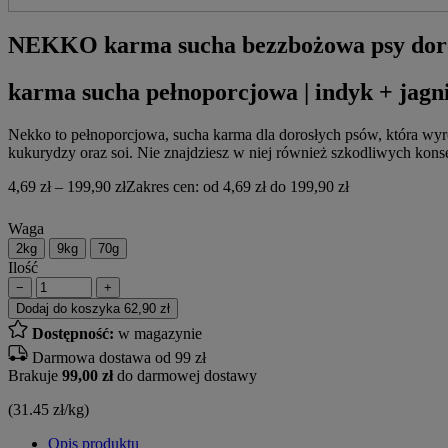
NEKKO karma sucha bezzbożowa psy dorosł
karma sucha pełnoporcjowa | indyk + jagn
Nekko to pełnoporcjowa, sucha karma dla dorosłych psów, która wy
kukurydzy oraz soi. Nie znajdziesz w niej również szkodliwych kon
4,69
zł
–
199,90
zł
Zakres cen: od 4,69 zł do 199,90 zł
Waga
2kg
9kg
70g
Ilość
−
+
Dodaj do koszyka
62,90 zł
Dostępność:
w magazynie
Darmowa dostawa od 99 zł
Brakuje
99,00 zł
do darmowej dostawy
(31.45 zł/kg)
Opis produktu