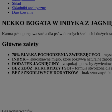
Skład
Składniki analityczne
Dawkowanie
NEKKO BOGATA W INDYKA Z JAGNI
Karma pełnoporcjowa sucha dla psów dorosłych średnich i dużych ra
Główne zalety
78% BIAŁKA POCHODZENIA ZWIERZĘCEGO
– wyso
INDYK
– lekkostrawne mięso, które pokrywa naturalne zapotr
DODATEK JAGNIĘCINY
– zaspokaja potrzeby żywieniowe
BEZ ZBÓŻ, KUKURYDZY I SOI
– formuła stworzona dla
BEZ SZKODLIWYCH DODATKÓW
– brak sztucznych k
Bez konserwantów