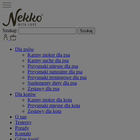
Szukaj:
Dla psów
Karmy mokre dla psa
Karmy suche dla psa
Przysmaki mięsne dla psa
Przysmaki naturalne dla psa
Przysmaki treningowe dla psa
Suplementy diety dla psa
Zestawy dla psa
Dla kotów
Karmy mokre dla kota
Przysmaki mięsne dla kota
Zestawy dla kota
O nas
Testerzy
Porady
Kontakt
Gdzie kupić