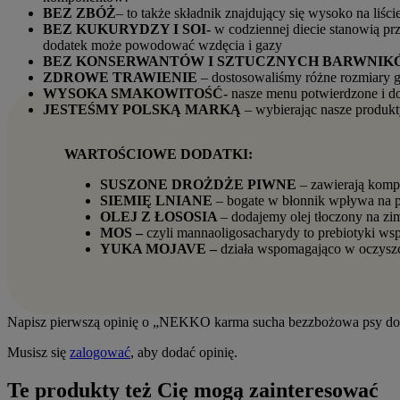
BEZ ZBÓŻ
– to także składnik znajdujący się wysoko na liś
BEZ KUKURYDZY I SOI-
w codziennej diecie stanowią p
dodatek może powodować wzdęcia i gazy
BEZ KONSERWANTÓW I SZTUCZNYCH BARWNIK
ZDROWE TRAWIENIE
– dostosowaliśmy różne rozmiary 
WYSOKA SMAKOWITOŚĆ-
nasze menu potwierdzone i d
JESTEŚMY POLSKĄ MARKĄ
– wybierając nasze produkt
WARTOŚCIOWE DODATKI:
SUSZONE DROŻDŻE PIWNE
– zawierają komp
SIEMIĘ LNIANE
– bogate w błonnik wpływa na 
OLEJ Z ŁOSOSIA
– dodajemy olej tłoczony na zi
MOS –
czyli mannaoligosacharydy to prebiotyki wsp
YUKA MOJAVE –
działa wspomagająco w oczyszc
Napisz pierwszą opinię o „NEKKO karma sucha bezzbożowa psy doros
Musisz się
zalogować
, aby dodać opinię.
Te produkty też Cię mogą zainteresować