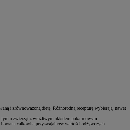
sowaną i zrównoważoną dietę. Różnorodną recepturę wybierają
nawet
w tym u zwierząt z wrażliwym układem pokarmowym
zachowana całkowita przyswajalność wartości odżywczych