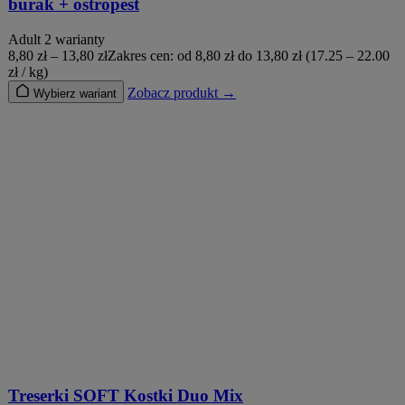
burak + ostropest
Adult
2 warianty
8,80
zł
–
13,80
zł
Zakres cen: od 8,80 zł do 13,80 zł
(17.25 – 22.00
zł / kg)
Zobacz produkt →
Wybierz wariant
Treserki SOFT Kostki Duo Mix