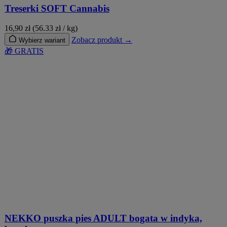
Treserki SOFT Cannabis
16,90
zł
(56.33 zł / kg)
Zobacz produkt →
Wybierz wariant
🎁 GRATIS
NEKKO puszka pies ADULT bogata w indyka,