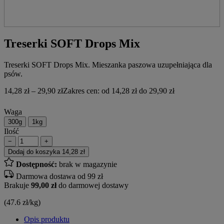
Treserki SOFT Drops Mix
Treserki SOFT Drops Mix. Mieszanka paszowa uzupełniająca dla
psów.
14,28
zł
–
29,90
zł
Zakres cen: od 14,28 zł do 29,90 zł
Waga
300g
1kg
Ilość
−
+
Dodaj do koszyka
14,28 zł
Dostępność:
brak w magazynie
Darmowa dostawa od 99 zł
Brakuje
99,00 zł
do darmowej dostawy
(47.6 zł/kg)
Opis produktu