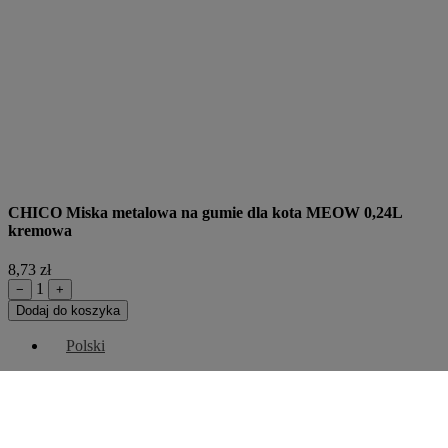
CHICO Miska metalowa na gumie dla kota MEOW 0,24L
kremowa
8,73 zł
1
−
+
Dodaj do koszyka
Polski