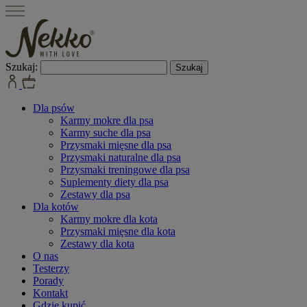
Szukaj:
Dla psów
Karmy mokre dla psa
Karmy suche dla psa
Przysmaki mięsne dla psa
Przysmaki naturalne dla psa
Przysmaki treningowe dla psa
Suplementy diety dla psa
Zestawy dla psa
Dla kotów
Karmy mokre dla kota
Przysmaki mięsne dla kota
Zestawy dla kota
O nas
Testerzy
Porady
Kontakt
Gdzie kupić