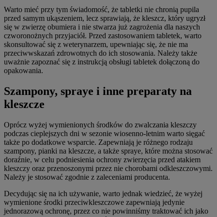
Warto mieć przy tym świadomość, że tabletki nie chronią pupila
przed samym ukąszeniem, lecz sprawiają, że kleszcz, który ugryzł
się w zwierzę obumiera i nie stwarza już zagrożenia dla naszych
czworonożnych przyjaciół. Przed zastosowaniem tabletek, warto
skonsultować się z weterynarzem, upewniając się, że nie ma
przeciwwskazań zdrowotnych do ich stosowania. Należy także
uważnie zapoznać się z instrukcją obsługi tabletek dołączoną do
opakowania.
Szampony, spraye i inne preparaty na
kleszcze
Oprócz wyżej wymienionych środków do zwalczania kleszczy
podczas cieplejszych dni w sezonie wiosenno-letnim warto sięgać
także po dodatkowe wsparcie. Zapewniają je różnego rodzaju
szampony, pianki na kleszcze, a także spraye, które można stosować
doraźnie, w celu podniesienia ochrony zwierzęcia przed atakiem
kleszczy oraz przenoszonymi przez nie chorobami odkleszczowymi.
Należy je stosować zgodnie z zaleceniami producenta.
Decydując się na ich używanie, warto jednak wiedzieć, że wyżej
wymienione środki przeciwkleszczowe zapewniają jedynie
jednorazową ochronę, przez co nie powinniśmy traktować ich jako