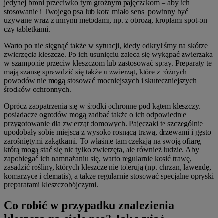
jedynej broni przeciwko tym groźnym pajęczakom – aby ich
stosowanie i Twojego psa lub kota miało sens, powinny być
używane wraz z innymi metodami, np. z obrożą, kroplami spot-on
czy tabletkami.
Warto po nie sięgnąć także w sytuacji, kiedy odkryliśmy na skórze
zwierzęcia kleszcze. Po ich usunięciu zaleca się wykąpać zwierzaka
w szamponie przeciw kleszczom lub zastosować spray. Preparaty te
mają szansę sprawdzić się także u zwierząt, które z różnych
powodów nie mogą stosować mocniejszych i skuteczniejszych
środków ochronnych.
Oprócz zaopatrzenia się w środki ochronne pod kątem kleszczy,
posiadacze ogrodów mogą zadbać także o ich odpowiednie
przygotowanie dla zwierząt domowych. Pajęczaki te szczególnie
upodobały sobie miejsca z wysoko rosnącą trawą, drzewami i gęsto
zarośniętymi zakątkami. To właśnie tam czekają na swoją ofiarę,
którą mogą stać się nie tylko zwierzęta, ale również ludzie. Aby
zapobiegać ich namnażaniu się, warto regularnie kosić trawę,
zasadzić rośliny, których kleszcze nie tolerują (np. chrzan, lawendę,
komarzycę i clematis), a także regularnie stosować specjalne opryski
preparatami kleszczobójczymi.
Co robić w przypadku znalezienia