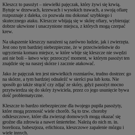
Kleszcz to pasożyt – niewielki pajęczak, który żywi się krwią.
Bytuje w drzewach, krzewach i wysokich trawach, a swoją ofiarę
rozpoznaje z daleka, co pozwala mu dokonać szybkiego i
skutecznego ataku. Kleszcze wbijają się w skórę ofiary, wybierając
dobrze ukrwione i unaczynione miejsca, z których mogą czerpać
krew.
Na ukąszenie kleszczy narażeni są zarówno ludzie, jak i zwierzęta.
Jest ono tym bardziej niebezpieczne, że w przeciwieństwie do
ugryzienia komara miejsce, w które wbije się kleszcze nie swędzi
ani nie boli – łatwo więc przeoczyć moment, w którym pasożyt ten
znajdzie się na naszej skórze i zacznie atakować.
Jako że pajęczak ten jest niewielkich rozmiarów, trudno dostrzec go
na skórze, a tym bardziej odnaleźć w sierści psa lub kota. Nie
sposób go także strącić czy zdjąć ze skóry, gdyż pasożyt mocno
przytwierdza się do skóry żywiciela, przez co jego usunięcie bywa
dość problematyczne.
Kleszcze to bardzo niebezpieczne dla twojego pupila pasożyty,
które mogą przenosić wiele chorób. Są to tzw. choroby
odkleszczowe, które dla zwierząt domowych mogą okazać się
groźne dla zdrowia a nawet śmiertelne. Należą do nich m. in.
borelioza, babeszjoza, erlichioza, kleszczowe zapalenie mózgu i
wiele innych.