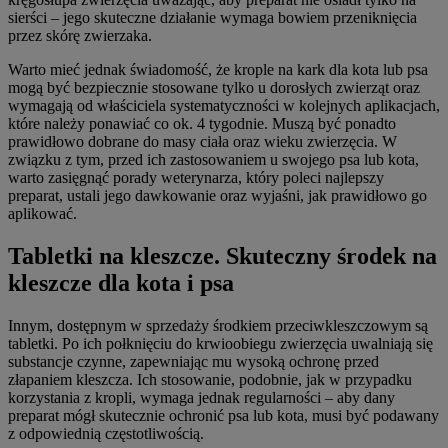
sierści – jego skuteczne działanie wymaga bowiem przeniknięcia
przez skórę zwierzaka.
Warto mieć jednak świadomość, że krople na kark dla kota lub psa
mogą być bezpiecznie stosowane tylko u dorosłych zwierząt oraz
wymagają od właściciela systematyczności w kolejnych aplikacjach,
które należy ponawiać co ok. 4 tygodnie. Muszą być ponadto
prawidłowo dobrane do masy ciała oraz wieku zwierzęcia. W
związku z tym, przed ich zastosowaniem u swojego psa lub kota,
warto zasięgnąć porady weterynarza, który poleci najlepszy
preparat, ustali jego dawkowanie oraz wyjaśni, jak prawidłowo go
aplikować.
Tabletki na kleszcze. Skuteczny środek na
kleszcze dla kota i psa
Innym, dostępnym w sprzedaży środkiem przeciwkleszczowym są
tabletki. Po ich połknięciu do krwioobiegu zwierzęcia uwalniają się
substancje czynne, zapewniając mu wysoką ochronę przed
złapaniem kleszcza. Ich stosowanie, podobnie, jak w przypadku
korzystania z kropli, wymaga jednak regularności – aby dany
preparat mógł skutecznie ochronić psa lub kota, musi być podawany
z odpowiednią częstotliwością.