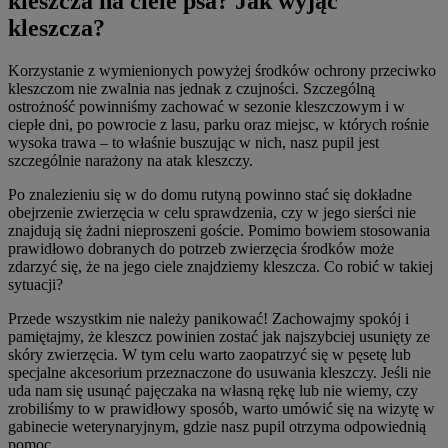
kleszcza na ciele psa? Jak wyjąć
kleszcza?
Korzystanie z wymienionych powyżej środków ochrony przeciwko
kleszczom nie zwalnia nas jednak z czujności. Szczególną
ostrożność powinniśmy zachować w sezonie kleszczowym i w
ciepłe dni, po powrocie z lasu, parku oraz miejsc, w których rośnie
wysoka trawa – to właśnie buszując w nich, nasz pupil jest
szczególnie narażony na atak kleszczy.
Po znalezieniu się w do domu rutyną powinno stać się dokładne
obejrzenie zwierzęcia w celu sprawdzenia, czy w jego sierści nie
znajdują się żadni nieproszeni goście. Pomimo bowiem stosowania
prawidłowo dobranych do potrzeb zwierzęcia środków może
zdarzyć się, że na jego ciele znajdziemy kleszcza. Co robić w takiej
sytuacji?
Przede wszystkim nie należy panikować! Zachowajmy spokój i
pamiętajmy, że kleszcz powinien zostać jak najszybciej usunięty ze
skóry zwierzęcia. W tym celu warto zaopatrzyć się w pęsetę lub
specjalne akcesorium przeznaczone do usuwania kleszczy. Jeśli nie
uda nam się usunąć pajęczaka na własną rękę lub nie wiemy, czy
zrobiliśmy to w prawidłowy sposób, warto umówić się na wizytę w
gabinecie weterynaryjnym, gdzie nasz pupil otrzyma odpowiednią
pomoc.