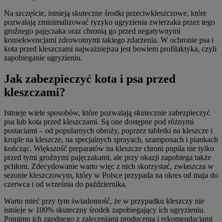
Na szczęście, istnieją skuteczne środki przeciwkleszczowe, które
pozwalają zminimalizować ryzyko ugryzienia zwierzaka przez tego
groźnego pajęczaka oraz chronią go przed negatywnymi
konsekwencjami zdrowotnymi takiego zdarzenia. W ochronie psa i
kota przed kleszczami najważniejsza jest bowiem profilaktyka, czyli
zapobieganie ugryzieniu.
Jak zabezpieczyć kota i psa przed
kleszczami?
Istnieje wiele sposobów, które pozwalają skutecznie zabezpieczyć
psa lub kota przed kleszczami. Są one dostępne pod różnymi
postaciami – od popularnych obroży, poprzez tabletki na kleszcze i
krople na kleszcze, na specjalnych sprayach, szamponach i piankach
kończąc. Większość preparatów na kleszcze chroni pupila nie tylko
przed tymi groźnymi pajęczakami, ale przy okazji zapobiega także
pchłom. Zdecydowanie warto więc z nich skorzystać, zwłaszcza w
sezonie kleszczowym, który w Polsce przypada na okres od maja do
czerwca i od września do października.
Warto mieć przy tym świadomość, że w przypadku kleszczy nie
istnieje w 100% skuteczny środek zapobiegający ich ugryzieniu.
Pomimo ich zgodnego z zaleceniami producenta i rekomendacjami