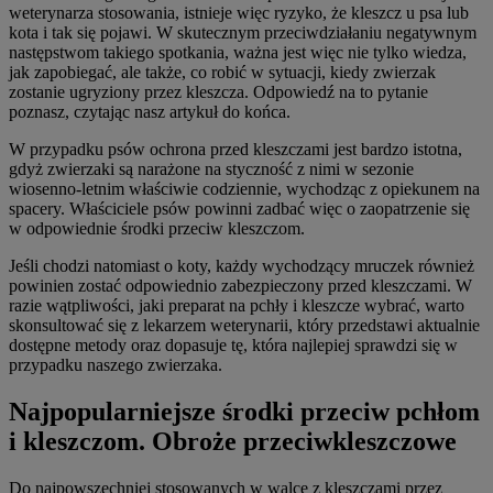
weterynarza stosowania, istnieje więc ryzyko, że kleszcz u psa lub
kota i tak się pojawi. W skutecznym przeciwdziałaniu negatywnym
następstwom takiego spotkania, ważna jest więc nie tylko wiedza,
jak zapobiegać, ale także, co robić w sytuacji, kiedy zwierzak
zostanie ugryziony przez kleszcza. Odpowiedź na to pytanie
poznasz, czytając nasz artykuł do końca.
W przypadku psów ochrona przed kleszczami jest bardzo istotna,
gdyż zwierzaki są narażone na styczność z nimi w sezonie
wiosenno-letnim właściwie codziennie, wychodząc z opiekunem na
spacery. Właściciele psów powinni zadbać więc o zaopatrzenie się
w odpowiednie środki przeciw kleszczom.
Jeśli chodzi natomiast o koty, każdy wychodzący mruczek również
powinien zostać odpowiednio zabezpieczony przed kleszczami. W
razie wątpliwości, jaki preparat na pchły i kleszcze wybrać, warto
skonsultować się z lekarzem weterynarii, który przedstawi aktualnie
dostępne metody oraz dopasuje tę, która najlepiej sprawdzi się w
przypadku naszego zwierzaka.
Najpopularniejsze środki przeciw pchłom
i kleszczom. Obroże przeciwkleszczowe
Do najpowszechniej stosowanych w walce z kleszczami przez