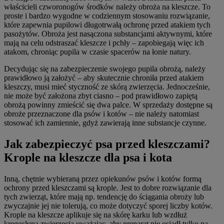
właścicieli czworonogów środków należy obroża na kleszcze. To
proste i bardzo wygodne w codziennym stosowaniu rozwiązanie,
które zapewnia pupilowi długotrwałą ochronę przed atakiem tych
pasożytów. Obroża jest nasączona substancjami aktywnymi, które
mają na celu odstraszać kleszcze i pchły – zapobiegają więc ich
atakom, chroniąc pupila w czasie spacerów na łonie natury.
Decydując się na zabezpieczenie swojego pupila obrożą, należy
prawidłowo ją założyć – aby skutecznie chroniła przed atakiem
kleszczy, musi mieć styczność ze skórą zwierzęcia. Jednocześnie,
nie może być założona zbyt ciasno – pod prawidłowo zapiętą
obrożą powinny zmieścić się dwa palce. W sprzedaży dostępne są
obroże przeznaczone dla psów i kotów – nie należy natomiast
stosować ich zamiennie, gdyż zawierają inne substancje czynne.
Jak zabezpieczyć psa przed kleszczami?
Krople na kleszcze dla psa i kota
Inną, chętnie wybieraną przez opiekunów psów i kotów formą
ochrony przed kleszczami są krople. Jest to dobre rozwiązanie dla
tych zwierząt, które mają np. tendencję do ściągania obroży lub
zwyczajnie jej nie tolerują, co może dotyczyć sporej liczby kotów.
Krople na kleszcze aplikuje się na skórę karku lub wzdłuż
kręgosłupa zwierzęcia uważając, aby preparat nie osiadł tylko na