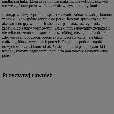
najdłuższą linką, która zapewni psu maksimum swobody, pozwoli
mu węszyć oraz poznawać otoczenie wszystkimi zmysłami.
Planując zabawy z psem na spacerze, warto zabrać ze sobą ulubione
zabawki. Na wspólne wyjście do parku świetnie sprawdzą się np.
akcesoria do gry w aport, frisbee, szarpaki oraz różnego rodzaju
zabawki do zabaw węchowych. Dzięki nim zapewnimy zwierzęciu
nie tylko urozmaicenie spaceru oraz solidną, niezbędną dla dobrego
zdrowia i samopoczucia porcję aktywności fizycznej, ale także
realizację kluczowych psich potrzeb. Przydatne podczas nauki
nowych sztuczek i komend okażą się natomiast psie przysmaki i
treserki, którymi nagrodzimy pupila za prawidłowe wykonywanie
poleceń.
Przeczytaj również