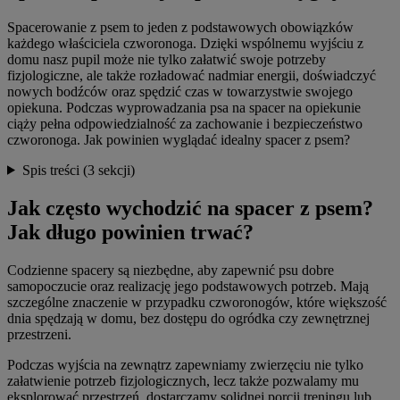
Spacerowanie z psem to jeden z podstawowych obowiązków
każdego właściciela czworonoga. Dzięki wspólnemu wyjściu z
domu nasz pupil może nie tylko załatwić swoje potrzeby
fizjologiczne, ale także rozładować nadmiar energii, doświadczyć
nowych bodźców oraz spędzić czas w towarzystwie swojego
opiekuna. Podczas wyprowadzania psa na spacer na opiekunie
ciąży pełna odpowiedzialność za zachowanie i bezpieczeństwo
czworonoga. Jak powinien wyglądać idealny spacer z psem?
Spis treści
(3 sekcji)
Jak często wychodzić na spacer z psem?
Jak długo powinien trwać?
Codzienne spacery są niezbędne, aby zapewnić psu dobre
samopoczucie oraz realizację jego podstawowych potrzeb. Mają
szczególne znaczenie w przypadku czworonogów, które większość
dnia spędzają w domu, bez dostępu do ogródka czy zewnętrznej
przestrzeni.
Podczas wyjścia na zewnątrz zapewniamy zwierzęciu nie tylko
załatwienie potrzeb fizjologicznych, lecz także pozwalamy mu
eksplorować przestrzeń, dostarczamy solidnej porcji treningu lub