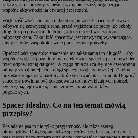
zabawy oraz możemy zacieśnić wzajemną więź, organizując
wspólne aktywności na otwartej przestrzeni.
Większość właścicieli na co dzień organizuje 3 spacery. Pierwszy
odbywa się zazwyczaj z rana, przed wyjściem do pracy lub szkoły,
drugi tuż po powrocie do domu, a trzeci przed wieczornym
odpoczynkiem. Taka ilość spacerów jest zazwyczaj wystarczająca,
aby pies mógł zaspokoić swoje podstawowe potrzeby.
Oprócz ilości spacerów znaczenie ma także sama ich długość – aby
wspólne wyjście poza dom było efektywne, spacer z psem powinien
mieć odpowiednią długość. W ciągu dnia zaleca się, aby czworonóg
odbył przynajmniej jeden długi spacer, trwający powyżej 30 minut,
pozostałe mogą natomiast być krótsze i trwać ok. 15 minut. Długość
spacerów powinna być dostosowana do indywidualnych potrzeb
zwierzęcia, jego wieku, stanu zdrowia oraz warunków
pogodowych.
Spacer idealny. Co na ten temat mówią
przepisy?
Posiadanie psa to nie tylko przyjemność, ale także szereg
obowiązków. Dotyczą one także spacerów, czyli czasu, który nasz
pies spędza poza domem oraz może wchodzić w interakcje z innymi