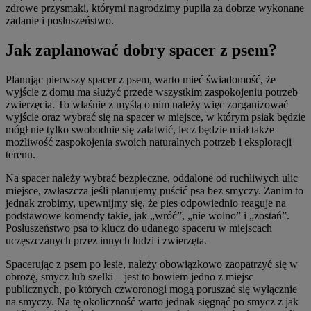
zdrowe przysmaki, którymi nagrodzimy pupila za dobrze wykonane
zadanie i posłuszeństwo.
Jak zaplanować dobry spacer z psem?
Planując pierwszy spacer z psem, warto mieć świadomość, że
wyjście z domu ma służyć przede wszystkim zaspokojeniu potrzeb
zwierzęcia. To właśnie z myślą o nim należy więc zorganizować
wyjście oraz wybrać się na spacer w miejsce, w którym psiak będzie
mógł nie tylko swobodnie się załatwić, lecz będzie miał także
możliwość zaspokojenia swoich naturalnych potrzeb i eksploracji
terenu.
Na spacer należy wybrać bezpieczne, oddalone od ruchliwych ulic
miejsce, zwłaszcza jeśli planujemy puścić psa bez smyczy. Zanim to
jednak zrobimy, upewnijmy się, że pies odpowiednio reaguje na
podstawowe komendy takie, jak „wróć”, „nie wolno” i „zostań”.
Posłuszeństwo psa to klucz do udanego spaceru w miejscach
uczęszczanych przez innych ludzi i zwierzęta.
Spacerując z psem po lesie, należy obowiązkowo zaopatrzyć się w
obrożę, smycz lub szelki – jest to bowiem jedno z miejsc
publicznych, po których czworonogi mogą poruszać się wyłącznie
na smyczy. Na tę okoliczność warto jednak sięgnąć po smycz z jak