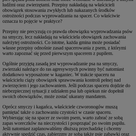
ludźmi oraz zwierzętami. Przepisy nakładają na właścicieli
obowiązek stosowania zwykłych lub nakazanych środków
ostrożności podczas wyprowadzania na spacer. Co właściwie
oznacza to pojęcie w praktyce?
Przepisy nie precyzują co prawda obowiązku wyprowadzania psów
na smyczy, lecz nakładają na właściciela obowiązek zachowania
należytej ostrożności. Co istotne, każda gmina może posiadać
własne przepisy odnośnie zasad spacerowania z psem, z którymi
warto zapoznać się przed pierwszym spacerem z pupilem.
Ogólnie przyjętą zasadą jest wyprowadzanie psa na smyczy,
zwierzaki należące do ras agresywnych powinny być natomiast
dodatkowo wyposażone w kaganiec. W trakcie spaceru na
właścicielu ciąży obowiązek sprawowania kontroli pełnej nad
zwierzęciem i jego zachowaniem. Jeśli podczas spaceru dojdzie do
niebezpiecznej sytuacji z udziałem psa lub opiekun nie dopełnił
swoich obowiązków, może zostać ukarany mandatem.
Oprócz smyczy i kagańca, właściciele czworonogów muszą
pamiętać także o zachowaniu czystości w czasie spaceru.
Wybierając się na spacer ze swoim psem, warto zabrać ze sobą
zapas woreczków na nieczystości i posprzątać po swoim pupilu.
Jeśli natomiast zaplanowaliśmy dłuższą przechadzkę i chcemy
aktywnie spędzić czas, zabierzmy ze sobą także psie zabawki oraz