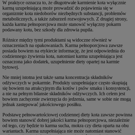
W praktyce oznacza to, że długotrwałe karmienie kota wyłącznie
karmą uzupełniającą może prowadzić do pojawienia się w
organizmie kota niedoborów niezbędnych substancji, problemów
metabolicznych, a także zaburzeń rozwojowych. Z drugiej strony,
każda karma pełnoporcjowa może stanowić wyłączny pokarm
podawany kotu, bez szkody dla zdrowia pupila.
Różnice między tymi produktami są widoczne również w
oznaczeniach na opakowaniach. Karma pełnoporcjowa zawsze
posiada bowiem na etykiecie informację, że jest odpowiednia do
codziennego żywienia kota, natomiast karma uzupełniająca jest
oznaczona jako dodatek, uzupełnienie diety opartej na karmie
bytowej.
Nie mniej istotna jest także sama koncentracja składników
odżywczych w pokarmie. Produkty uzupełniające często skupiają
się bowiem na atrakcyjnym dla kotów i psów smaku i konsystencji,
a nie na pełnym bilansie składników odżywczych. Ich celem jest
bowiem zachęcenie zwierzęcia do jedzenia, same w sobie nie mogą
jednak zastępować jakościowego posiłku.
Podstawę pełnowartościowej codziennej diety kota zawsze powinna
bowiem stanowić dobrej jakości karma pełnoporcjowa, niezależnie
od tego, czy będzie to karma sucha, mokra czy dieta oparta na obu
wariantach. Karma uzupełniająca nie może natomiast stanowić