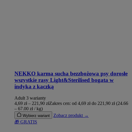
NEKKO karma sucha bezzbożowa psy dorosłe
wszystkie rasy Light&Sterilised bogata w
indyka z kaczką
Adult
3 warianty
4,69
zł
–
221,90
zł
Zakres cen: od 4,69 zł do 221,90 zł
(24.66
– 67.00 zł / kg)
Zobacz produkt →
Wybierz wariant
🎁 GRATIS