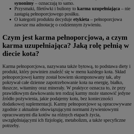
synonimy
– oznaczają to samo.
Przysmaki, filetówki i buliony to
karma uzupełniająca
– nie
zastąpią pełnoporcjowego posiłku.
O kategorii produktu decyduje
etykieta
– pełnoporcjowa
zawsze ma adnotację o codziennym żywieniu.
Czym jest karma pełnoporcjowa, a czym
karma uzupełniająca? Jaką rolę pełnią w
diecie kota?
Karma pełnoporcjowa, nazywana także bytową, to podstawa diety i
produkt, który powinien znaleźć się w menu każdego kota. Skład
pełnoporcjowej karmy został bowiem skomponowany tak, aby
pokrywał całe dzienne zapotrzebowanie kota na energię, białko,
tłuszcze, witaminy oraz minerały. W praktyce oznacza to, że przy
prawidłowym dawkowaniu ten rodzaj karmy może stanowić jedyne
źródło pożywienia, jakie podajemy kotu, bez konieczności
dodatkowej suplementacji. Karmy pełnoporcjowe są opracowywane
zgodnie z aktualnie obowiązującymi normami żywieniowymi
opracowanymi dla kotów na różnych etapach życia,
uwzględniającymi ich fizjologię, metabolizm, a także specyficzne
potrzeby.