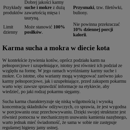
Dobrej jakości karmy
Przykłady
suche i mokre
z dużą
Przysmaki
, tzw. filetówki,
produktów
zawartością mięsa i
buliony.
tauryną.
Nie powinna przekraczać
Limit
Może stanowić
100%
10% dziennej porcji
dzienny
posiłków
.
kalorii
.
Karma sucha a mokra w diecie kota
W kontekście żywienia kotów, oprócz podziału karm na
pełnoporcjowe i uzupełniające, istotny jest również ich podział ze
względu na formę. W jego ramach wyróżniamy karmy suche i
mokre. Co istotne, oba warianty mogą występować zarówno jako
karmy pełnoporcjowe, jak i uzupełniające, przed zakupem pokarmu
warto więc zawsze sprawdzić informacje na etykiecie, aby
wiedzieć, po jaki rodzaj pokarmu sięgamy.
Sucha karma charakteryzuje się niską wilgotnością i wysoką
koncentracją składników odżywczych, co sprawia, że jest wygodna
w porcjowaniu oraz przechowywaniu. Dzięki swojej strukturze jest
również pomocna w mechanicznym usuwaniu kamienia nazębnego,
warto jednak mieć świadomość, że sama w sobie nie zastępuje
regularnej higieny jamy ustnej.