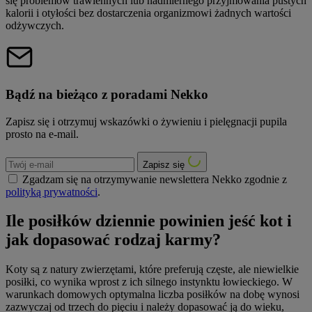
się problemów trawiennych lub nadmiernego przyjmowania pustych
kalorii i otyłości bez dostarczenia organizmowi żadnych wartości
odżywczych.
Bądź na bieżąco z poradami Nekko
Zapisz się i otrzymuj wskazówki o żywieniu i pielęgnacji pupila
prosto na e-mail.
Zapisz się
Zgadzam się na otrzymywanie newslettera Nekko zgodnie z
polityką prywatności
.
Ile posiłków dziennie powinien jeść kot i
jak dopasować rodzaj karmy?
Koty są z natury zwierzętami, które preferują częste, ale niewielkie
posiłki, co wynika wprost z ich silnego instynktu łowieckiego. W
warunkach domowych optymalna liczba posiłków na dobę wynosi
zazwyczaj od trzech do pięciu i należy dopasować ją do wieku,