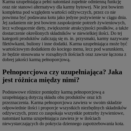
Karma uzupełniająca pełni natomiast zupełnie odmienną funkcję
oraz nie stanowi alternatywy dla karmy bytowej. Nie jest bowiem
kompletna pod względem wartości odżywczych, przez co nie
powinna być podawana kotu jako jedyne pożywienie w ciągu dnia.
Jej zadaniem nie jest bowiem zaspokojenie potrzeb żywieniowych,
lecz wzbogacenie diety, zwiększenie atrakcyjności posiłków, a także
dostarczenie określonych składników w niewielkiej ilości. Do tej
kategorii produktów zaliczają się m. in. przysmaki, karmy nazywane
filetówkami, buliony i inne dodatki. Karma uzupełniająca może być
wartościowym dodatkiem do kociego menu, lecz pod warunkiem,
że będzie stosowana w rozsądnych ilościach oraz zawsze łączona z
dobrej jakości karmą pełnoporcjową.
Pełnoporcjowa czy uzupełniająca? Jaka
jest różnica między nimi?
Podstawowe różnice pomiędzy karmą pełnoporcjową a
uzupełniającą dotyczą składu obu produktów oraz ich
przeznaczenia. Karma pełnoporcjowa zawiera w swoim składzie
odpowiednie ilości i proporcje wszystkich niezbędnych składników
odżywczych, przez co zaspokaja wszystkie potrzeby żywieniowe,
natomiast karma uzupełniająca zawiera je w ilościach
niewystarczających do pokrycia dziennego zapotrzebowania kota.