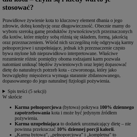
stosować?
Prawidłowe żywienie kota to kluczowy element dbania o jego
zdrowie, dobrą kondycję oraz długowieczność. Obecnie mamy do
wyboru szeroką gamę produktów żywnościowych przeznaczonych
dla kotów, które między sobą różnią się składem, formą, jakością
oraz przeznaczeniem. Wśród nich szczególną rolę odgrywają karmy
pełnoporcjowe i uzupełniające, jednak ich przeznaczenie często
bywa mylone lub nieprawidłowo interpretowane. Właściwe
rozumienie różnic pomiędzy oboma rodzajami karm pozwala
natomiast uniknąć błędów żywieniowych oraz lepiej dopasować
dietę do naturalnych potrzeb kota - czworonoga, który jako
bezwzględny mięsożerca wymaga starannie zbilansowanego,
dopasowanego do jego naturalnej fizjologii pożywienia.
Spis treści
(5 sekcji)
W skrócie
Karma pełnoporcjowa
(bytowa) pokrywa
100% dziennego
zapotrzebowania
kota i może być jedynym źródłem
pożywienia.
Karma uzupełniająca
to dodatek urozmaicający dietę – nie
powinna przekraczać
10% dziennej porcji kalorii
.
„Karma bytowa”, „pełnoporcjowa” i „kompletna” to