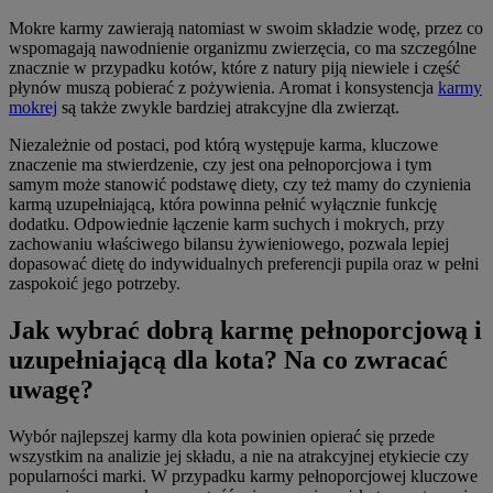
Mokre karmy zawierają natomiast w swoim składzie wodę, przez co
wspomagają nawodnienie organizmu zwierzęcia, co ma szczególne
znacznie w przypadku kotów, które z natury piją niewiele i część
płynów muszą pobierać z pożywienia. Aromat i konsystencja
karmy
mokrej
są także zwykle bardziej atrakcyjne dla zwierząt.
Niezależnie od postaci, pod którą występuje karma, kluczowe
znaczenie ma stwierdzenie, czy jest ona pełnoporcjowa i tym
samym może stanowić podstawę diety, czy też mamy do czynienia
karmą uzupełniającą, która powinna pełnić wyłącznie funkcję
dodatku. Odpowiednie łączenie karm suchych i mokrych, przy
zachowaniu właściwego bilansu żywieniowego, pozwala lepiej
dopasować dietę do indywidualnych preferencji pupila oraz w pełni
zaspokoić jego potrzeby.
Jak wybrać dobrą karmę pełnoporcjową i
uzupełniającą dla kota? Na co zwracać
uwagę?
Wybór najlepszej karmy dla kota powinien opierać się przede
wszystkim na analizie jej składu, a nie na atrakcyjnej etykiecie czy
popularności marki. W przypadku karmy pełnoporcjowej kluczowe