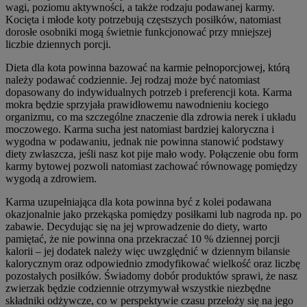
wagi, poziomu aktywności, a także rodzaju podawanej karmy.
Kocięta i młode koty potrzebują częstszych posiłków, natomiast
dorosłe osobniki mogą świetnie funkcjonować przy mniejszej
liczbie dziennych porcji.
Dieta dla kota powinna bazować na karmie pełnoporcjowej, którą
należy podawać codziennie. Jej rodzaj może być natomiast
dopasowany do indywidualnych potrzeb i preferencji kota. Karma
mokra będzie sprzyjała prawidłowemu nawodnieniu kociego
organizmu, co ma szczególne znaczenie dla zdrowia nerek i układu
moczowego. Karma sucha jest natomiast bardziej kaloryczna i
wygodna w podawaniu, jednak nie powinna stanowić podstawy
diety zwłaszcza, jeśli nasz kot pije mało wody. Połączenie obu form
karmy bytowej pozwoli natomiast zachować równowagę pomiędzy
wygodą a zdrowiem.
Karma uzupełniająca dla kota powinna być z kolei podawana
okazjonalnie jako przekąska pomiędzy posiłkami lub nagroda np. po
zabawie. Decydując się na jej wprowadzenie do diety, warto
pamiętać, że nie powinna ona przekraczać 10 % dziennej porcji
kalorii – jej dodatek należy więc uwzględnić w dziennym bilansie
kalorycznym oraz odpowiednio zmodyfikować wielkość oraz liczbę
pozostałych posiłków. Świadomy dobór produktów sprawi, że nasz
zwierzak będzie codziennie otrzymywał wszystkie niezbędne
składniki odżywcze, co w perspektywie czasu przełoży się na jego