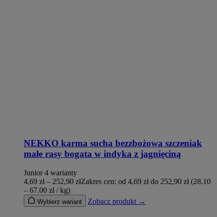
NEKKO karma sucha bezzbożowa szczeniak
małe rasy bogata w indyka z jagnięciną
Junior
4 warianty
4,69
zł
–
252,90
zł
Zakres cen: od 4,69 zł do 252,90 zł
(28.10
– 67.00 zł / kg)
Zobacz produkt →
Wybierz wariant