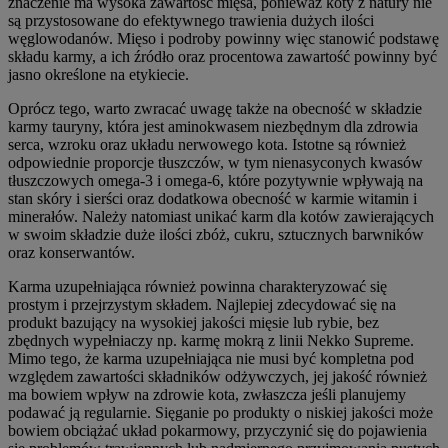
znaczenie ma wysoka zawartość mięsa, ponieważ koty z natury nie
są przystosowane do efektywnego trawienia dużych ilości
węglowodanów. Mięso i podroby powinny więc stanowić podstawę
składu karmy, a ich źródło oraz procentowa zawartość powinny być
jasno określone na etykiecie.
Oprócz tego, warto zwracać uwagę także na obecność w składzie
karmy tauryny, która jest aminokwasem niezbędnym dla zdrowia
serca, wzroku oraz układu nerwowego kota. Istotne są również
odpowiednie proporcje tłuszczów, w tym nienasyconych kwasów
tłuszczowych omega-3 i omega-6, które pozytywnie wpływają na
stan skóry i sierści oraz dodatkowa obecność w karmie witamin i
minerałów. Należy natomiast unikać karm dla kotów zawierających
w swoim składzie duże ilości zbóż, cukru, sztucznych barwników
oraz konserwantów.
Karma uzupełniająca również powinna charakteryzować się
prostym i przejrzystym składem. Najlepiej zdecydować się na
produkt bazujący na wysokiej jakości mięsie lub rybie, bez
zbędnych wypełniaczy np. karmę mokrą z linii Nekko Supreme.
Mimo tego, że karma uzupełniająca nie musi być kompletna pod
względem zawartości składników odżywczych, jej jakość również
ma bowiem wpływ na zdrowie kota, zwłaszcza jeśli planujemy
podawać ją regularnie. Sięganie po produkty o niskiej jakości może
bowiem obciążać układ pokarmowy, przyczynić się do pojawienia