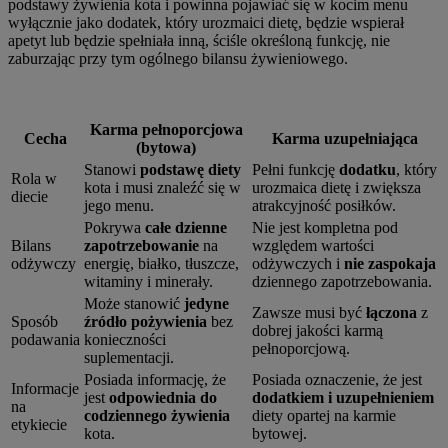
podstawy żywienia kota i powinna pojawiać się w kocim menu
wyłącznie jako dodatek, który urozmaici dietę, będzie wspierał
apetyt lub będzie spełniała inną, ściśle określoną funkcję, nie
zaburzając przy tym ogólnego bilansu żywieniowego.
Karma pełnoporcjowa
Cecha
Karma uzupełniająca
(bytowa)
Stanowi
podstawę diety
Pełni funkcję
dodatku
, który
Rola w
kota i musi znaleźć się w
urozmaica dietę i zwiększa
diecie
jego menu.
atrakcyjność posiłków.
Pokrywa
całe dzienne
Nie jest kompletna pod
Bilans
zapotrzebowanie
na
względem wartości
odżywczy
energię, białko, tłuszcze,
odżywczych i
nie zaspokaja
witaminy i minerały.
dziennego zapotrzebowania.
Może stanowić
jedyne
Zawsze musi być
łączona
z
Sposób
źródło pożywienia
bez
dobrej jakości karmą
podawania
konieczności
pełnoporcjową.
suplementacji.
Posiada informację, że
Posiada oznaczenie, że jest
Informacje
jest
odpowiednia do
dodatkiem i uzupełnieniem
na
codziennego żywienia
diety opartej na karmie
etykiecie
kota.
bytowej.