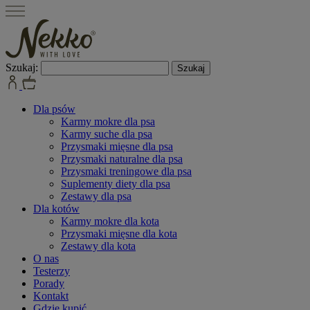
Szukaj:
Dla psów
Karmy mokre dla psa
Karmy suche dla psa
Przysmaki mięsne dla psa
Przysmaki naturalne dla psa
Przysmaki treningowe dla psa
Suplementy diety dla psa
Zestawy dla psa
Dla kotów
Karmy mokre dla kota
Przysmaki mięsne dla kota
Zestawy dla kota
O nas
Testerzy
Porady
Kontakt
Gdzie kupić