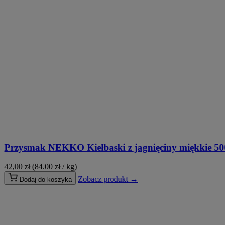
Przysmak NEKKO Kiełbaski z jagnięciny miękkie 50
42,00
zł
(84.00 zł / kg)
Zobacz produkt →
Dodaj do koszyka