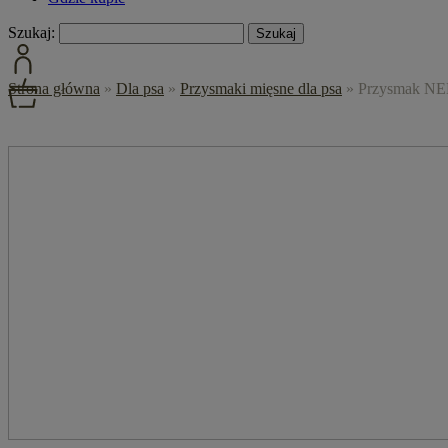
Szukaj:
Strona główna
»
Dla psa
»
Przysmaki mięsne dla psa
»
Przysmak NEK