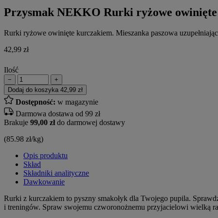
Przysmak NEKKO Rurki ryżowe owinięte
Rurki ryżowe owinięte kurczakiem. Mieszanka paszowa uzupełniając
42,99
zł
Ilość
−
+
Dodaj do koszyka
42,99 zł
Dostępność:
w magazynie
Darmowa dostawa od 99 zł
Brakuje
99,00 zł
do darmowej dostawy
(85.98 zł/kg)
Opis produktu
Skład
Składniki analityczne
Dawkowanie
Rurki z kurczakiem to pyszny smakołyk dla Twojego pupila. Sprawdz
i treningów. Spraw swojemu czworonożnemu przyjacielowi wielką rad