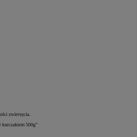
ści zwierzęcia.
e kurczakiem 500g”