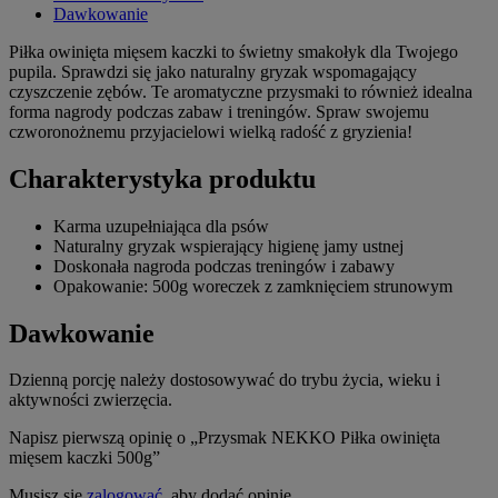
Dawkowanie
Piłka owinięta mięsem kaczki to świetny smakołyk dla Twojego
pupila. Sprawdzi się jako naturalny gryzak wspomagający
czyszczenie zębów. Te aromatyczne przysmaki to również idealna
forma nagrody podczas zabaw i treningów. Spraw swojemu
czworonożnemu przyjacielowi wielką radość z gryzienia!
Charakterystyka produktu
Karma uzupełniająca dla psów
Naturalny gryzak wspierający higienę jamy ustnej
Doskonała nagroda podczas treningów i zabawy
Opakowanie: 500g woreczek z zamknięciem strunowym
Dawkowanie
Dzienną porcję należy dostosowywać do trybu życia, wieku i
aktywności zwierzęcia.
Napisz pierwszą opinię o „Przysmak NEKKO Piłka owinięta
mięsem kaczki 500g”
Musisz się
zalogować
, aby dodać opinię.