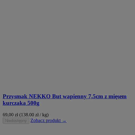
Przysmak NEKKO But wapienny 7,5cm z mięsem
kurczaka 500g
69,00
zł
(138.00 zł / kg)
Zobacz produkt →
Niedostępny