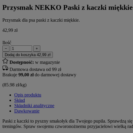
Przysmak NEKKO Paski z kaczki miękkie
Przysmak dla psa paski z kaczki miękkie.
42,99
zł
Ilość
−
+
Dodaj do koszyka
42,99 zł
Dostępność:
w magazynie
Darmowa dostawa od 99 zł
Brakuje
99,00 zł
do darmowej dostawy
(85.98 zł/kg)
Opis produktu
Skład
Składniki analityczne
Dawkowanie
Paski z kaczki to pyszny smakołyk dla Twojego pupila. Sprawdzą si
treningów. Spraw swojemu czworonożnemu przyjacielowi wielką rado