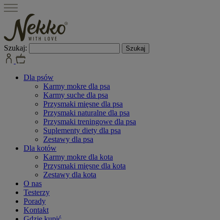
Szukaj:
Dla psów
Karmy mokre dla psa
Karmy suche dla psa
Przysmaki mięsne dla psa
Przysmaki naturalne dla psa
Przysmaki treningowe dla psa
Suplementy diety dla psa
Zestawy dla psa
Dla kotów
Karmy mokre dla kota
Przysmaki mięsne dla kota
Zestawy dla kota
O nas
Testerzy
Porady
Kontakt
Gdzie kupić