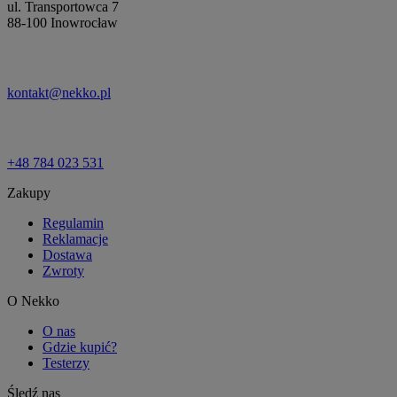
ul. Transportowca 7
88-100 Inowrocław
kontakt@nekko.pl
+48 784 023 531
Zakupy
Regulamin
Reklamacje
Dostawa
Zwroty
O Nekko
O nas
Gdzie kupić?
Testerzy
Śledź nas