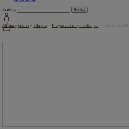
Szukaj:
Strona główna
»
Dla psa
»
Przysmaki mięsne dla psa
»
Przysmak NEK