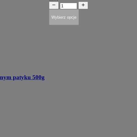
Wybierz opcje
onym patyku 500g