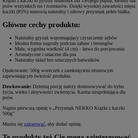
Krążki z kaczki to pyszny smakołyk dla Twojego pupila, idealny dla
psów wszystkich ras i rozmiarów. Dzięki wysokiej zawartości mięsa
kaczki (85%) stanowią naturalny i zdrowy przysmak pełen białka.
Główne cechy produktu:
Naturalny gryzak wspomagający czyszczenie zębów
Idealna forma nagrody podczas zabaw i treningów
Mała, wygodna wielkość (4 cm) – łatwa do porcjowania
Aromatyczne i smaczne dla psa
Naturalny skład bez sztucznych barwników
Opakowanie: 500g woreczek z zamknięciem strunowym
zapewniającym świeżość produktu.
Dawkowanie:
Dzienną porcję należy dostosowywać do trybu
życia, wieku i aktywności zwierzęcia. Karma uzupełniająca dla
psów.
Napisz pierwszą opinię o „Przysmak NEKKO Krążki z kaczki
500g”
Musisz się
zalogować
, aby dodać opinię.
Te produkty też Cię mogą zainteresować