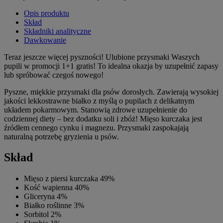
Opis produktu
Skład
Składniki analityczne
Dawkowanie
Teraz jeszcze więcej pyszności! Ulubione przysmaki Waszych
pupili w promocji 1+1 gratis! To idealna okazja by uzupełnić zapasy
lub spróbować czegoś nowego!
Pyszne, miękkie przysmaki dla psów dorosłych. Zawierają wysokiej
jakości lekkostrawne białko z myślą o pupilach z delikatnym
układem pokarmowym. Stanowią zdrowe uzupełnienie do
codziennej diety – bez dodatku soli i zbóż! Mięso kurczaka jest
źródłem cennego cynku i magnezu. Przysmaki zaspokajają
naturalną potrzebę gryzienia u psów.
Skład
Mięso z piersi kurczaka 49%
Kość wapienna 40%
Gliceryna 4%
Białko roślinne 3%
Sorbitol 2%