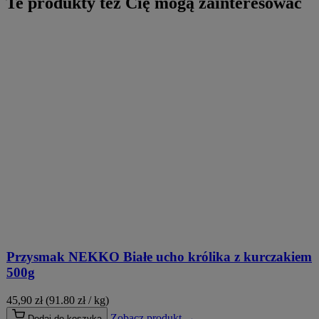
Te produkty też Cię mogą zainteresować
Przysmak NEKKO Białe ucho królika z kurczakiem
500g
45,90
zł
(91.80 zł / kg)
Zobacz produkt →
Dodaj do koszyka