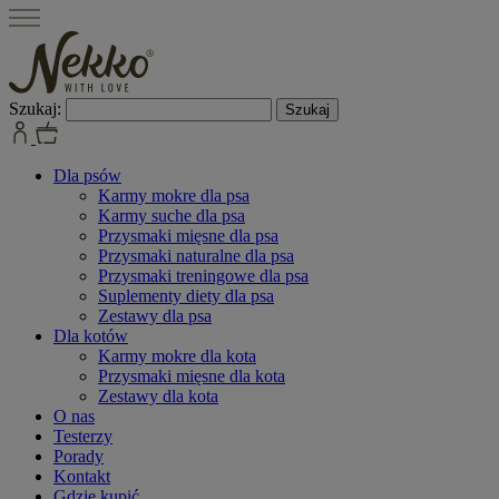
Szukaj:
Dla psów
Karmy mokre dla psa
Karmy suche dla psa
Przysmaki mięsne dla psa
Przysmaki naturalne dla psa
Przysmaki treningowe dla psa
Suplementy diety dla psa
Zestawy dla psa
Dla kotów
Karmy mokre dla kota
Przysmaki mięsne dla kota
Zestawy dla kota
O nas
Testerzy
Porady
Kontakt
Gdzie kupić