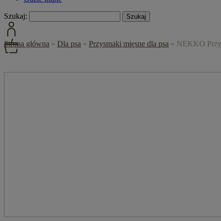
Szukaj:
Strona główna
»
Dla psa
»
Przysmaki mięsne dla psa
»
NEKKO Przysm