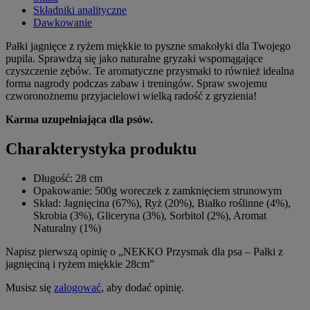
Składniki analityczne
Dawkowanie
Pałki jagnięce z ryżem miękkie to pyszne smakołyki dla Twojego
pupila. Sprawdzą się jako naturalne gryzaki wspomągające
czyszczenie zębów. Te aromatyczne przysmaki to również idealna
forma nagrody podczas zabaw i treningów. Spraw swojemu
czworonożnemu przyjacielowi wielką radość z gryzienia!
Karma uzupełniająca dla psów.
Charakterystyka produktu
Długość: 28 cm
Opakowanie: 500g woreczek z zamknięciem strunowym
Skład: Jagnięcina (67%), Ryż (20%), Białko roślinne (4%),
Skrobia (3%), Gliceryna (3%), Sorbitol (2%), Aromat
Naturalny (1%)
Napisz pierwszą opinię o „NEKKO Przysmak dla psa – Pałki z
jagnięciną i ryżem miękkie 28cm”
Musisz się
zalogować
, aby dodać opinię.