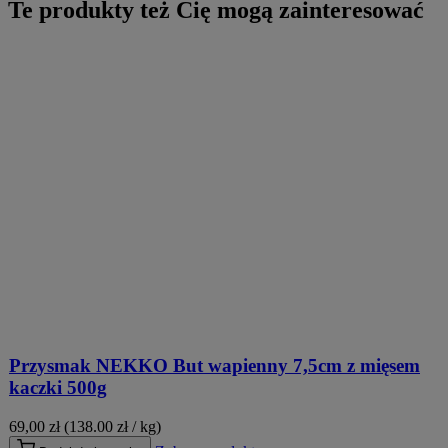
Te produkty też Cię mogą zainteresować
Przysmak NEKKO But wapienny 7,5cm z mięsem
kaczki 500g
69,00
zł
(138.00 zł / kg)