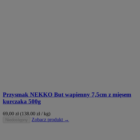
Przysmak NEKKO But wapienny 7,5cm z mięsem
kurczaka 500g
69,00
zł
(138.00 zł / kg)
Zobacz produkt →
Niedostępny