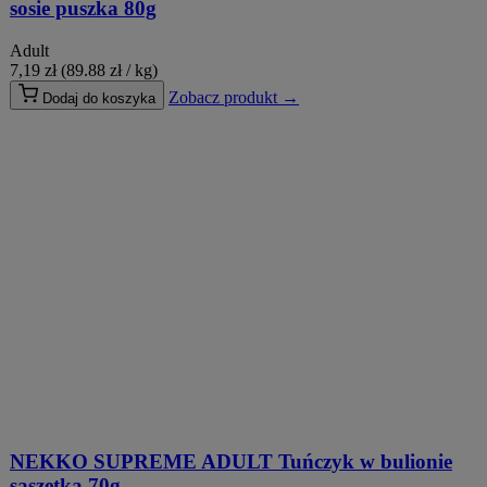
sosie puszka 80g
Adult
7,19
zł
(89.88 zł / kg)
Zobacz produkt →
Dodaj do koszyka
NEKKO SUPREME ADULT Tuńczyk w bulionie
saszetka 70g