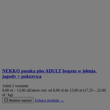
NEKKO puszka pies ADULT bogata w jelenia,
jagody + pokrzywa
Adult
2 warianty
8,80
zł
–
13,80
zł
Zakres cen: od 8,80 zł do 13,80 zł
(17.25 – 22.00
zł / kg)
Zobacz produkt →
Wybierz wariant