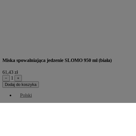
Miska spowalniająca jedzenie SLOMO 950 ml (biała)
61,43 zł
1
−
+
Dodaj do koszyka
Polski