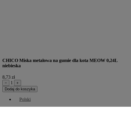
CHICO Miska metalowa na gumie dla kota MEOW 0,24L
niebieska
8,73 zł
1
−
+
Dodaj do koszyka
Polski