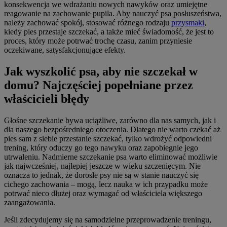
konsekwencja we wdrażaniu nowych nawyków oraz umiejętne
reagowanie na zachowanie pupila. Aby nauczyć psa posłuszeństwa,
należy zachować spokój, stosować różnego rodzaju
przysmaki
,
kiedy pies przestaje szczekać, a także mieć świadomość, że jest to
proces, który może potrwać trochę czasu, zanim przyniesie
oczekiwane, satysfakcjonujące efekty.
Jak wyszkolić psa, aby nie szczekał w
domu? Najczęściej popełniane przez
właścicieli błędy
Głośne szczekanie bywa uciążliwe, zarówno dla nas samych, jak i
dla naszego bezpośredniego otoczenia. Dlatego nie warto czekać aż
pies sam z siebie przestanie szczekać, tylko wdrożyć odpowiedni
trening, który oduczy go tego nawyku oraz zapobiegnie jego
utrwaleniu. Nadmierne szczekanie psa warto eliminować możliwie
jak najwcześniej, najlepiej jeszcze w wieku szczenięcym. Nie
oznacza to jednak, że dorosłe psy nie są w stanie nauczyć się
cichego zachowania – mogą, lecz nauka w ich przypadku może
potrwać nieco dłużej oraz wymagać od właściciela większego
zaangażowania.
Jeśli zdecydujemy się na samodzielne przeprowadzenie treningu,