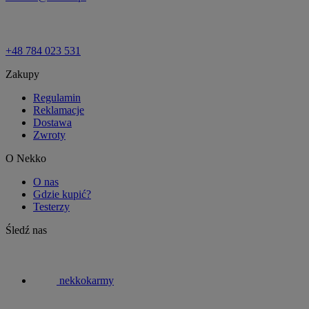
+48 784 023 531
Zakupy
Regulamin
Reklamacje
Dostawa
Zwroty
O Nekko
O nas
Gdzie kupić?
Testerzy
Śledź nas
nekkokarmy