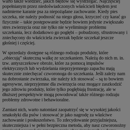
warto także wiedzieć, jakich błędów się wystrzegać. Najczęściej
popełnianym przez niedoświadczonych właścicieli błędem jest
nadmierne karanie psa za niepożądane zachowanie. Kiedy pies
szczeka, nie należy podnosić na niego głosu, krzyczeć czy karać go
fizycznie – takie postępowanie będzie bowiem jedynie zwiększało
stres zwierzęcia oraz nie tylko nie wyeliminuje problemu
szczekania, lecz dodatkowo go pogłębi – pobudzony, sfrustrowany i
zniechęcony do właściciela zwierzak będzie szczekał jeszcze
głośniej i częściej.
W sprzedaży dostępne są różnego rodzaju produkty, które
„obiecują” skuteczną walkę ze szczekaniem. Należą do nich m. in.
tzw. antyszczekowe obroże, które za pomocą impulsów
elektrycznych lub wydzielania nieprzyjemnego zapachu mają
skutecznie zniechęcać czworonoga do szczekania. Jeśli zależy nam
na dobrostanie zwierzaka, nie należy ich stosować – są to bowiem
agresywne, nieprzyjemne dla zwierzęcia oraz mogące zaszkodzić
jego zdrowiu produkty, które tylko pogłębiają frustrację, ale w
dłuższej perspektywie mogą powodować także różnego rodzaju
problemy zdrowotne i behawioralne.
Zamiast nich, warto natomiast zaopatrzyć się w wysokiej jakości
smakołyki dla psów i stosować je jako nagrodę za właściwe
zachowanie i posłuszeństwo. To zdecydowanie przyjaźniejsza,
skuteczniejsza i w pełni bezpieczna metoda, aby nasz czworonożny