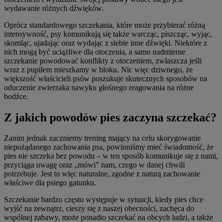
wydawanie różnych dźwięków.
Oprócz standardowego szczekania, które może przybierać różną
intensywność, psy komunikują się także warcząc, piszcząc, wyjąc,
skomląc, ujadając oraz wydając z siebie inne dźwięki. Niektóre z
nich mogą być uciążliwe dla otoczenia, a samo nadmierne
szczekanie powodować konflikty z otoczeniem, zwłaszcza jeśli
wraz z pupilem mieszkamy w bloku. Nic więc dziwnego, że
większość właścicieli psów poszukuje skutecznych sposobów na
oduczenie zwierzaka nawyku głośnego reagowania na różne
bodźce.
Z jakich powodów pies zaczyna szczekać?
Zanim jednak zaczniemy trening mający na celu skorygowanie
niepożądanego zachowania psa, powinniśmy mieć świadomość, że
pies nie szczeka bez powodu – w ten sposób komunikuje się z nami,
przyciąga uwagę oraz „mówi” nam, czego w danej chwili
potrzebuje. Jest to więc naturalne, zgodne z naturą zachowanie
właściwe dla psiego gatunku.
Szczekanie bardzo często występuje w sytuacji, kiedy pies chce
wyjść na zewnątrz, cieszy się z naszej obecności, zachęca do
wspólnej zabawy, może ponadto szczekać na obcych ludzi, a także