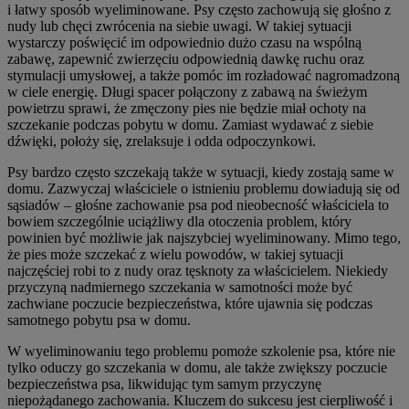
i łatwy sposób wyeliminowane. Psy często zachowują się głośno z
nudy lub chęci zwrócenia na siebie uwagi. W takiej sytuacji
wystarczy poświęcić im odpowiednio dużo czasu na wspólną
zabawę, zapewnić zwierzęciu odpowiednią dawkę ruchu oraz
stymulacji umysłowej, a także pomóc im rozładować nagromadzoną
w ciele energię. Długi spacer połączony z zabawą na świeżym
powietrzu sprawi, że zmęczony pies nie będzie miał ochoty na
szczekanie podczas pobytu w domu. Zamiast wydawać z siebie
dźwięki, położy się, zrelaksuje i odda odpoczynkowi.
Psy bardzo często szczekają także w sytuacji, kiedy zostają same w
domu. Zazwyczaj właściciele o istnieniu problemu dowiadują się od
sąsiadów – głośne zachowanie psa pod nieobecność właściciela to
bowiem szczególnie uciążliwy dla otoczenia problem, który
powinien być możliwie jak najszybciej wyeliminowany. Mimo tego,
że pies może szczekać z wielu powodów, w takiej sytuacji
najczęściej robi to z nudy oraz tęsknoty za właścicielem. Niekiedy
przyczyną nadmiernego szczekania w samotności może być
zachwiane poczucie bezpieczeństwa, które ujawnia się podczas
samotnego pobytu psa w domu.
W wyeliminowaniu tego problemu pomoże szkolenie psa, które nie
tylko oduczy go szczekania w domu, ale także zwiększy poczucie
bezpieczeństwa psa, likwidując tym samym przyczynę
niepożądanego zachowania. Kluczem do sukcesu jest cierpliwość i