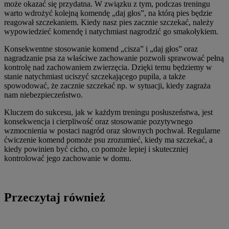
może okazać się przydatna. W związku z tym, podczas treningu
warto wdrożyć kolejną komendę „daj głos”, na którą pies będzie
reagował szczekaniem. Kiedy nasz pies zacznie szczekać, należy
wypowiedzieć komendę i natychmiast nagrodzić go smakołykiem.
Konsekwentne stosowanie komend „cisza” i „daj głos” oraz
nagradzanie psa za właściwe zachowanie pozwoli sprawować pełną
kontrolę nad zachowaniem zwierzęcia. Dzięki temu będziemy w
stanie natychmiast uciszyć szczekającego pupila, a także
spowodować, że zacznie szczekać np. w sytuacji, kiedy zagraża
nam niebezpieczeństwo.
Kluczem do sukcesu, jak w każdym treningu posłuszeństwa, jest
konsekwencja i cierpliwość oraz stosowanie pozytywnego
wzmocnienia w postaci nagród oraz słownych pochwał. Regularne
ćwiczenie komend pomoże psu zrozumieć, kiedy ma szczekać, a
kiedy powinien być cicho, co pomoże lepiej i skuteczniej
kontrolować jego zachowanie w domu.
Przeczytaj również