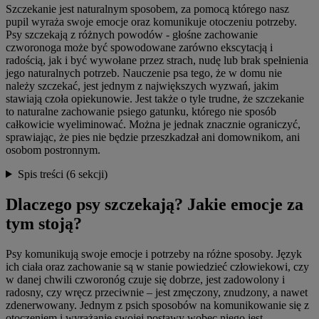
Szczekanie jest naturalnym sposobem, za pomocą którego nasz
pupil wyraża swoje emocje oraz komunikuje otoczeniu potrzeby.
Psy szczekają z różnych powodów - głośne zachowanie
czworonoga może być spowodowane zarówno ekscytacją i
radością, jak i być wywołane przez strach, nudę lub brak spełnienia
jego naturalnych potrzeb. Nauczenie psa tego, że w domu nie
należy szczekać, jest jednym z największych wyzwań, jakim
stawiają czoła opiekunowie. Jest także o tyle trudne, że szczekanie
to naturalne zachowanie psiego gatunku, którego nie sposób
całkowicie wyeliminować. Można je jednak znacznie ograniczyć,
sprawiając, że pies nie będzie przeszkadzał ani domownikom, ani
osobom postronnym.
Spis treści
(6 sekcji)
Dlaczego psy szczekają? Jakie emocje za
tym stoją?
Psy komunikują swoje emocje i potrzeby na różne sposoby. Język
ich ciała oraz zachowanie są w stanie powiedzieć człowiekowi, czy
w danej chwili czworonóg czuje się dobrze, jest zadowolony i
radosny, czy wręcz przeciwnie – jest zmęczony, znudzony, a nawet
zdenerwowany. Jednym z psich sposobów na komunikowanie się z
otoczeniem i wyrażanie swojej postawy wobec niego jest