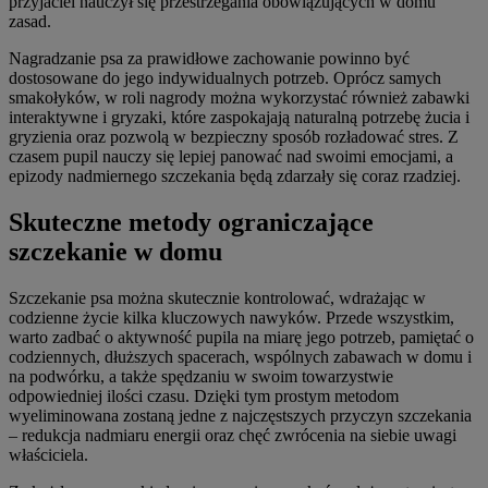
przyjaciel nauczył się przestrzegania obowiązujących w domu
zasad.
Nagradzanie psa za prawidłowe zachowanie powinno być
dostosowane do jego indywidualnych potrzeb. Oprócz samych
smakołyków, w roli nagrody można wykorzystać również zabawki
interaktywne i gryzaki, które zaspokajają naturalną potrzebę żucia i
gryzienia oraz pozwolą w bezpieczny sposób rozładować stres. Z
czasem pupil nauczy się lepiej panować nad swoimi emocjami, a
epizody nadmiernego szczekania będą zdarzały się coraz rzadziej.
Skuteczne metody ograniczające
szczekanie w domu
Szczekanie psa można skutecznie kontrolować, wdrażając w
codzienne życie kilka kluczowych nawyków. Przede wszystkim,
warto zadbać o aktywność pupila na miarę jego potrzeb, pamiętać o
codziennych, dłuższych spacerach, wspólnych zabawach w domu i
na podwórku, a także spędzaniu w swoim towarzystwie
odpowiedniej ilości czasu. Dzięki tym prostym metodom
wyeliminowana zostaną jedne z najczęstszych przyczyn szczekania
– redukcja nadmiaru energii oraz chęć zwrócenia na siebie uwagi
właściciela.