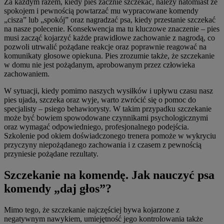
Za każdym razem, kiedy pies zacznie szczekać, należy natomiast ze
spokojem i pewnością powtarzać mu wypracowane komendy
„cisza” lub „spokój” oraz nagradzać psa, kiedy przestanie szczekać
na nasze polecenie. Konsekwencja ma tu kluczowe znaczenie – pies
musi zacząć kojarzyć każde prawidłowe zachowanie z nagrodą, co
pozwoli utrwalić pożądane reakcje oraz poprawnie reagować na
komunikaty głosowe opiekuna. Pies zrozumie także, że szczekanie
w domu nie jest pożądanym, aprobowanym przez człowieka
zachowaniem.
W sytuacji, kiedy pomimo naszych wysiłków i upływu czasu nasz
pies ujada, szczeka oraz wyje, warto zwrócić się o pomoc do
specjalisty – psiego behawiorysty. W takim przypadku szczekanie
może być bowiem spowodowane czynnikami psychologicznymi
oraz wymagać odpowiedniego, profesjonalnego podejścia.
Szkolenie pod okiem doświadczonego trenera pomoże w wykryciu
przyczyny niepożądanego zachowania i z czasem z pewnością
przyniesie pożądane rezultaty.
Szczekanie na komendę. Jak nauczyć psa
komendy „daj głos”?
Mimo tego, że szczekanie najczęściej bywa kojarzone z
negatywnym nawykiem, umiejętność jego kontrolowania także