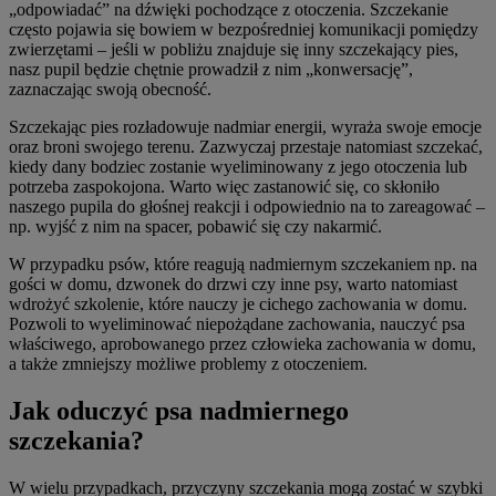
„odpowiadać” na dźwięki pochodzące z otoczenia. Szczekanie
często pojawia się bowiem w bezpośredniej komunikacji pomiędzy
zwierzętami – jeśli w pobliżu znajduje się inny szczekający pies,
nasz pupil będzie chętnie prowadził z nim „konwersację”,
zaznaczając swoją obecność.
Szczekając pies rozładowuje nadmiar energii, wyraża swoje emocje
oraz broni swojego terenu. Zazwyczaj przestaje natomiast szczekać,
kiedy dany bodziec zostanie wyeliminowany z jego otoczenia lub
potrzeba zaspokojona. Warto więc zastanowić się, co skłoniło
naszego pupila do głośnej reakcji i odpowiednio na to zareagować –
np. wyjść z nim na spacer, pobawić się czy nakarmić.
W przypadku psów, które reagują nadmiernym szczekaniem np. na
gości w domu, dzwonek do drzwi czy inne psy, warto natomiast
wdrożyć szkolenie, które nauczy je cichego zachowania w domu.
Pozwoli to wyeliminować niepożądane zachowania, nauczyć psa
właściwego, aprobowanego przez człowieka zachowania w domu,
a także zmniejszy możliwe problemy z otoczeniem.
Jak oduczyć psa nadmiernego
szczekania?
W wielu przypadkach, przyczyny szczekania mogą zostać w szybki